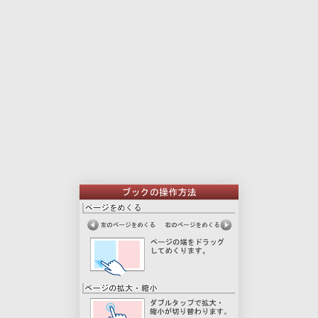
本
印
文
刷
用
ペ
ー
ジ