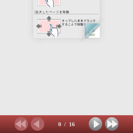
0
/
16