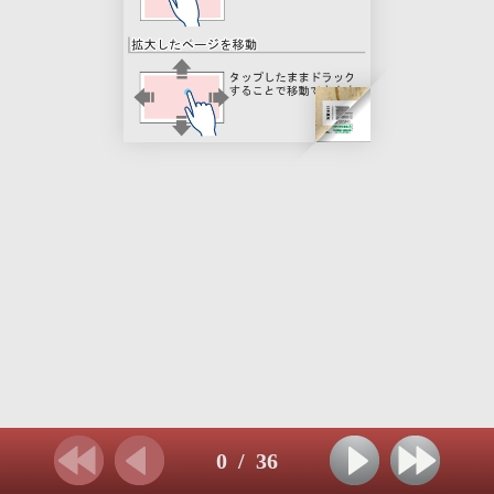
0
/
36