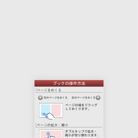
本
印
文
刷
用
ペ
ー
ジ