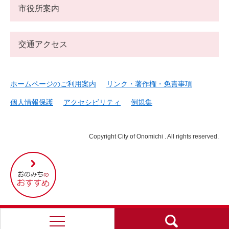
市役所案内
交通アクセス
ホームページのご利用案内
リンク・著作権・免責事項
個人情報保護
アクセシビリティ
例規集
Copyright City of Onomichi . All rights reserved.
尾
道
市
の
お
す
す