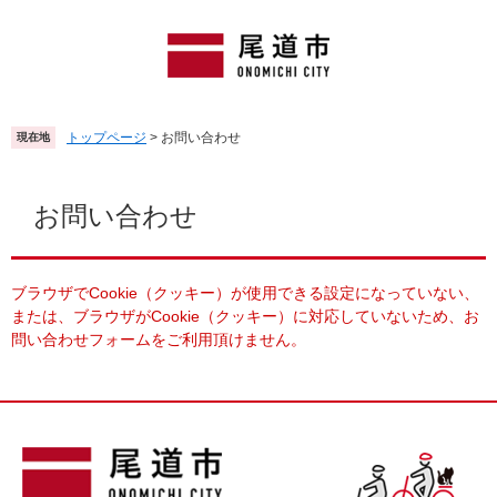
ペ
メ
ー
ニ
ジ
ュ
の
ー
先
を
頭
飛
トップページ
>
お問い合わせ
現在地
で
ば
す
し
本
。
て
文
お問い合わせ
本
文
へ
ブラウザでCookie（クッキー）が使用できる設定になっていない、
または、ブラウザがCookie（クッキー）に対応していないため、お
問い合わせフォームをご利用頂けません。