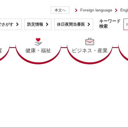
Foreign language
Engl
本文へ
キーワード
でさがす
防災情報
休日夜間当番医
検索
育
健康・福祉
ビジネス・産業