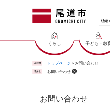
ペ
メ
ー
ニ
ジ
ュ
の
ー
組織
先
を
頭
飛
で
ば
くらし
子ども・教
す
し
。
て
本
文
トップページ
>
お問い合わせ
現在地
へ
お問い合わせ
足あと
本
文
お問い合わせ