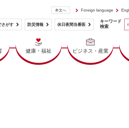
Foreign language
Engl
本文へ
キーワード
でさがす
防災情報
休日夜間当番医
検索
育
健康・福祉
ビジネス・産業