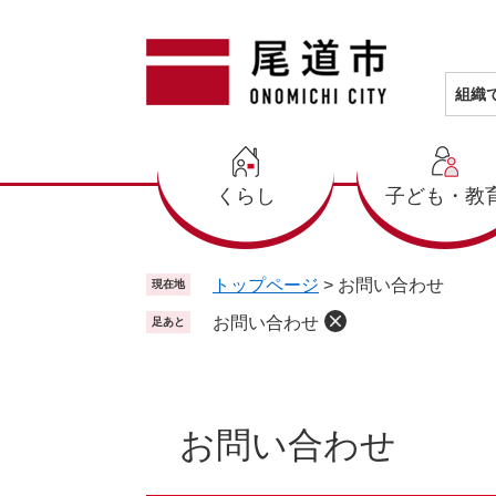
ペ
メ
ー
ニ
ジ
ュ
の
ー
組織
先
を
頭
飛
で
ば
くらし
子ども・教
す
し
。
て
本
文
トップページ
>
お問い合わせ
現在地
へ
お問い合わせ
足あと
本
文
お問い合わせ