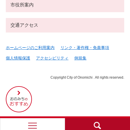
市役所案内
交通アクセス
ホームページのご利用案内
リンク・著作権・免責事項
個人情報保護
アクセシビリティ
例規集
Copyright City of Onomichi . All rights reserved.
尾
道
市
の
お
す
す