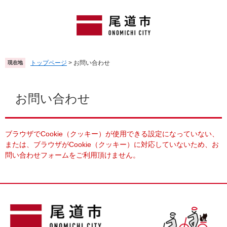
ペ
メ
ー
ニ
ジ
ュ
の
ー
先
を
頭
飛
トップページ
>
お問い合わせ
現在地
で
ば
す
し
本
。
て
文
お問い合わせ
本
文
へ
ブラウザでCookie（クッキー）が使用できる設定になっていない、
または、ブラウザがCookie（クッキー）に対応していないため、お
問い合わせフォームをご利用頂けません。