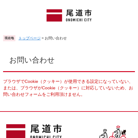
ペ
メ
ー
ニ
ジ
ュ
の
ー
先
を
頭
飛
トップページ
>
お問い合わせ
現在地
で
ば
す
し
本
。
て
文
お問い合わせ
本
文
へ
ブラウザでCookie（クッキー）が使用できる設定になっていない、
または、ブラウザがCookie（クッキー）に対応していないため、お
問い合わせフォームをご利用頂けません。