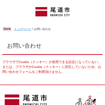
ペ
メ
ー
ニ
ジ
ュ
の
ー
先
を
頭
飛
トップページ
>
お問い合わせ
現在地
で
ば
す
し
本
。
て
文
お問い合わせ
本
文
へ
ブラウザでCookie（クッキー）が使用できる設定になっていない、
または、ブラウザがCookie（クッキー）に対応していないため、お
問い合わせフォームをご利用頂けません。