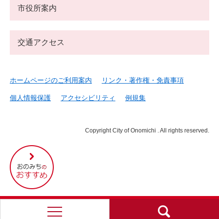
市役所案内
交通アクセス
ホームページのご利用案内
リンク・著作権・免責事項
個人情報保護
アクセシビリティ
例規集
Copyright City of Onomichi . All rights reserved.
尾
道
市
の
お
す
す