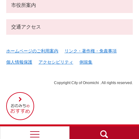
市役所案内
交通アクセス
ホームページのご利用案内
リンク・著作権・免責事項
個人情報保護
アクセシビリティ
例規集
Copyright City of Onomichi . All rights reserved.
尾
道
市
の
お
す
す