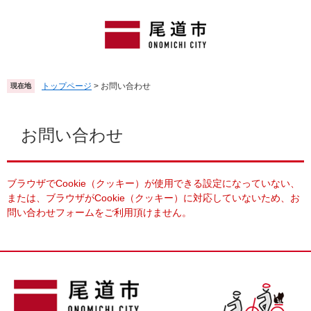
ペ
メ
ー
ニ
ジ
ュ
の
ー
先
を
頭
飛
トップページ
>
お問い合わせ
現在地
で
ば
す
し
本
。
て
文
お問い合わせ
本
文
へ
ブラウザでCookie（クッキー）が使用できる設定になっていない、
または、ブラウザがCookie（クッキー）に対応していないため、お
問い合わせフォームをご利用頂けません。