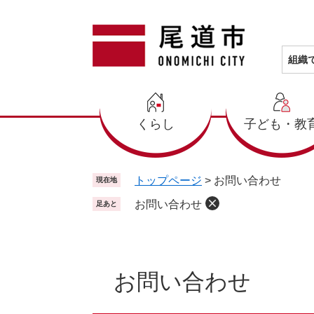
ペ
メ
ー
ニ
ジ
ュ
の
ー
組織
先
を
頭
飛
で
ば
くらし
子ども・教
す
し
。
て
本
文
トップページ
>
お問い合わせ
現在地
へ
お問い合わせ
足あと
本
文
お問い合わせ