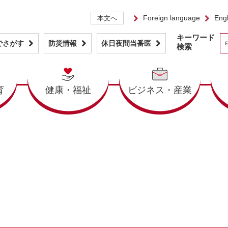
Foreign language
Engl
本文へ
キーワード
でさがす
防災情報
休日夜間当番医
検索
育
健康・福祉
ビジネス・産業