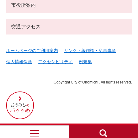
市役所案内
交通アクセス
ホームページのご利用案内
リンク・著作権・免責事項
個人情報保護
アクセシビリティ
例規集
Copyright City of Onomichi . All rights reserved.
尾
道
市
の
お
す
す