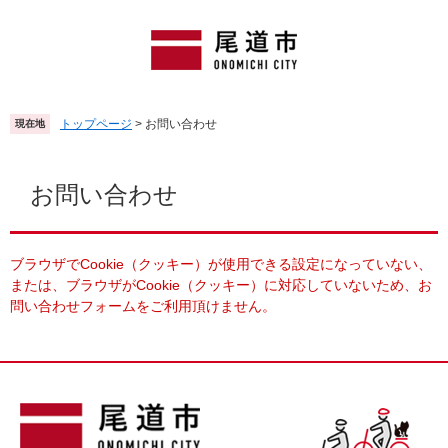
ペ
メ
ー
ニ
ジ
ュ
の
ー
先
を
頭
飛
トップページ
>
お問い合わせ
現在地
で
ば
す
し
本
。
て
文
お問い合わせ
本
文
へ
ブラウザでCookie（クッキー）が使用できる設定になっていない、
または、ブラウザがCookie（クッキー）に対応していないため、お
問い合わせフォームをご利用頂けません。