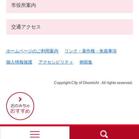
市役所案内
交通アクセス
ホームページのご利用案内
リンク・著作権・免責事項
個人情報保護
アクセシビリティ
例規集
Copyright City of Onomichi . All rights reserved.
尾
道
市
の
お
す
す