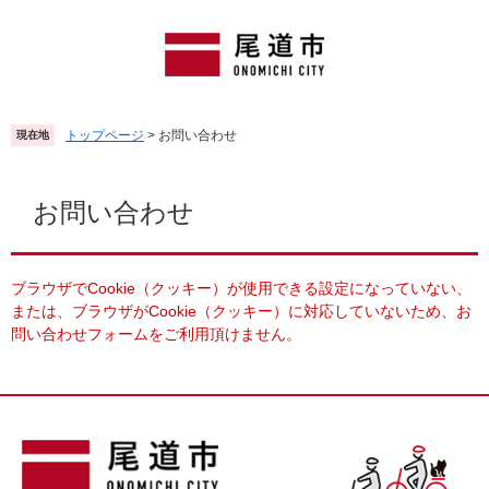
ペ
メ
ー
ニ
ジ
ュ
の
ー
先
を
頭
飛
トップページ
>
お問い合わせ
現在地
で
ば
す
し
本
。
て
文
お問い合わせ
本
文
へ
ブラウザでCookie（クッキー）が使用できる設定になっていない、
または、ブラウザがCookie（クッキー）に対応していないため、お
問い合わせフォームをご利用頂けません。