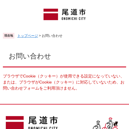
ペ
メ
ー
ニ
ジ
ュ
の
ー
先
を
頭
飛
トップページ
>
お問い合わせ
現在地
で
ば
す
し
本
。
て
文
お問い合わせ
本
文
へ
ブラウザでCookie（クッキー）が使用できる設定になっていない、
または、ブラウザがCookie（クッキー）に対応していないため、お
問い合わせフォームをご利用頂けません。