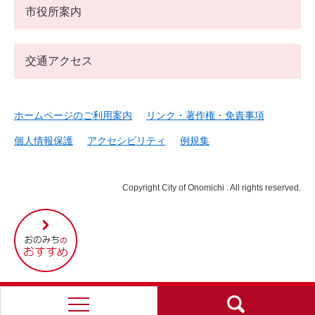
市役所案内
交通アクセス
ホームページのご利用案内
リンク・著作権・免責事項
個人情報保護
アクセシビリティ
例規集
Copyright City of Onomichi . All rights reserved.
尾
道
市
の
お
す
す