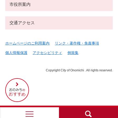
市役所案内
交通アクセス
ホームページのご利用案内
リンク・著作権・免責事項
個人情報保護
アクセシビリティ
例規集
Copyright City of Onomichi . All rights reserved.
尾
道
市
の
お
す
す