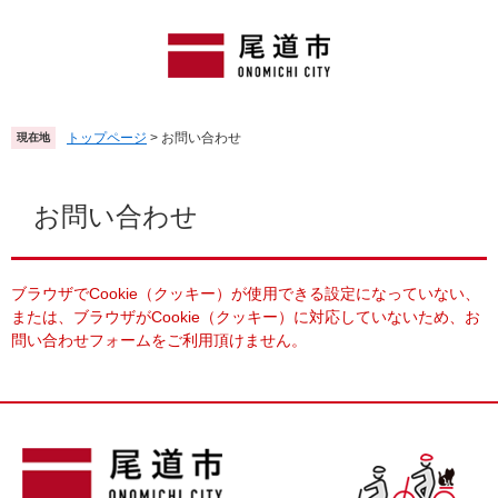
ペ
メ
ー
ニ
ジ
ュ
の
ー
先
を
頭
飛
トップページ
>
お問い合わせ
現在地
で
ば
す
し
本
。
て
文
お問い合わせ
本
文
へ
ブラウザでCookie（クッキー）が使用できる設定になっていない、
または、ブラウザがCookie（クッキー）に対応していないため、お
問い合わせフォームをご利用頂けません。