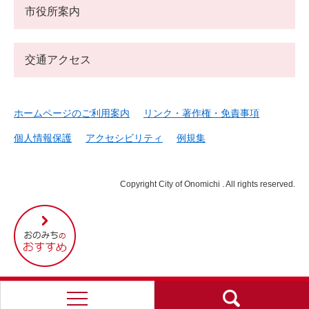
市役所案内
交通アクセス
ホームページのご利用案内
リンク・著作権・免責事項
個人情報保護
アクセシビリティ
例規集
Copyright City of Onomichi . All rights reserved.
尾
道
市
の
お
す
す