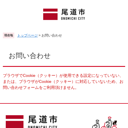
ペ
メ
ー
ニ
ジ
ュ
の
ー
先
を
頭
飛
トップページ
>
お問い合わせ
現在地
で
ば
す
し
本
。
て
文
お問い合わせ
本
文
へ
ブラウザでCookie（クッキー）が使用できる設定になっていない、
または、ブラウザがCookie（クッキー）に対応していないため、お
問い合わせフォームをご利用頂けません。