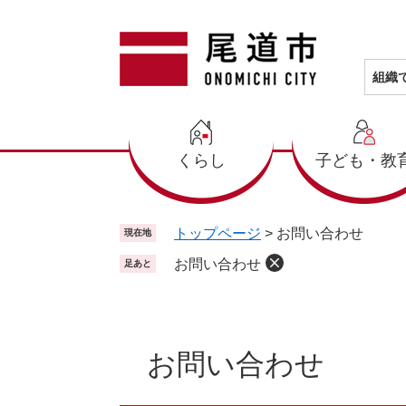
ペ
メ
ー
ニ
ジ
ュ
の
ー
組織
先
を
頭
飛
で
ば
くらし
子ども・教
す
し
。
て
本
文
トップページ
>
お問い合わせ
現在地
へ
お問い合わせ
足あと
本
文
お問い合わせ