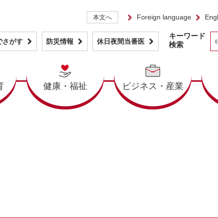
Foreign language
Engl
本文へ
キーワード
でさがす
防災情報
休日夜間当番医
検索
育
健康・福祉
ビジネス・産業