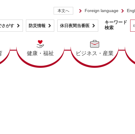
Foreign language
Engl
本文へ
キーワード
でさがす
防災情報
休日夜間当番医
検索
育
健康・福祉
ビジネス・産業