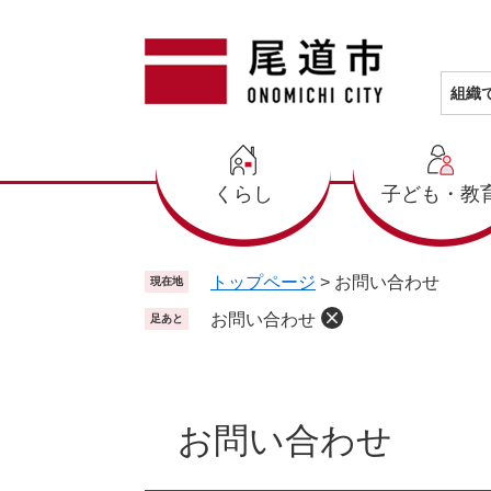
ペ
メ
ー
ニ
ジ
ュ
の
ー
組織
先
を
頭
飛
で
ば
くらし
子ども・教
す
し
。
て
本
文
トップページ
>
お問い合わせ
現在地
へ
お問い合わせ
足あと
本
文
お問い合わせ