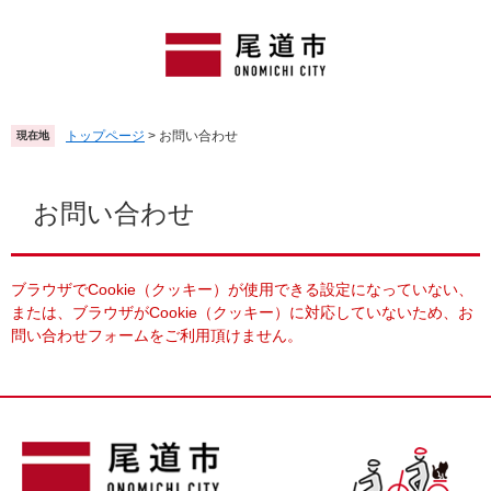
ペ
メ
ー
ニ
ジ
ュ
の
ー
先
を
頭
飛
トップページ
>
お問い合わせ
現在地
で
ば
す
し
本
。
て
文
お問い合わせ
本
文
へ
ブラウザでCookie（クッキー）が使用できる設定になっていない、
または、ブラウザがCookie（クッキー）に対応していないため、お
問い合わせフォームをご利用頂けません。