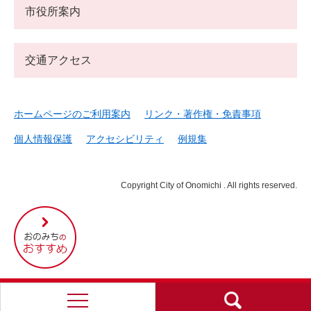
市役所案内
交通アクセス
ホームページのご利用案内
リンク・著作権・免責事項
個人情報保護
アクセシビリティ
例規集
Copyright City of Onomichi . All rights reserved.
尾
道
市
の
お
す
す