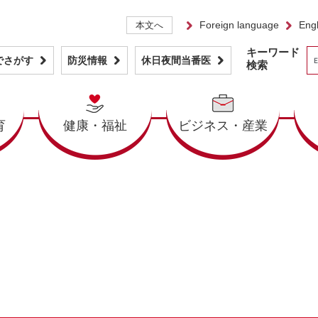
Foreign language
Engl
本文へ
キーワード
でさがす
防災情報
休日夜間当番医
検索
育
健康・福祉
ビジネス・産業