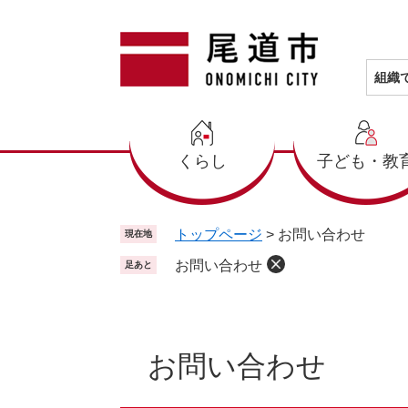
ペ
メ
ー
ニ
ジ
ュ
の
ー
組織
先
を
頭
飛
で
ば
くらし
子ども・教
す
し
。
て
本
文
トップページ
>
お問い合わせ
現在地
へ
お問い合わせ
足あと
本
文
お問い合わせ