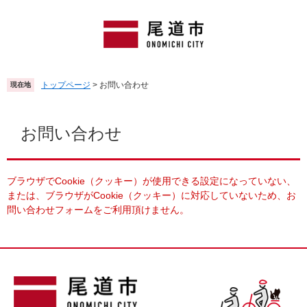
ペ
メ
ー
ニ
ジ
ュ
の
ー
先
を
頭
飛
トップページ
>
お問い合わせ
現在地
で
ば
す
し
本
。
て
文
お問い合わせ
本
文
へ
ブラウザでCookie（クッキー）が使用できる設定になっていない、
または、ブラウザがCookie（クッキー）に対応していないため、お
問い合わせフォームをご利用頂けません。