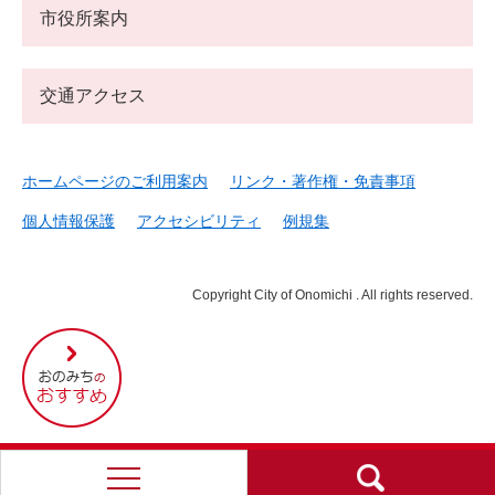
市役所案内
交通アクセス
ホームページのご利用案内
リンク・著作権・免責事項
個人情報保護
アクセシビリティ
例規集
Copyright City of Onomichi . All rights reserved.
尾
道
市
の
お
す
す