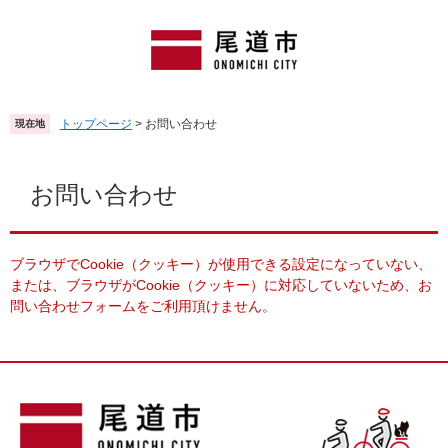
ペ
メ
ー
ニ
ジ
ュ
の
ー
先
を
頭
飛
トップページ
>
お問い合わせ
現在地
で
ば
す
し
本
。
て
文
お問い合わせ
本
文
へ
ブラウザでCookie（クッキー）が使用できる設定になっていない、
または、ブラウザがCookie（クッキー）に対応していないため、お
問い合わせフォームをご利用頂けません。