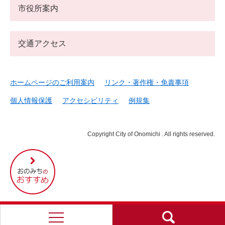
市役所案内
交通アクセス
ホームページのご利用案内
リンク・著作権・免責事項
個人情報保護
アクセシビリティ
例規集
Copyright City of Onomichi . All rights reserved.
尾
道
市
の
お
す
す