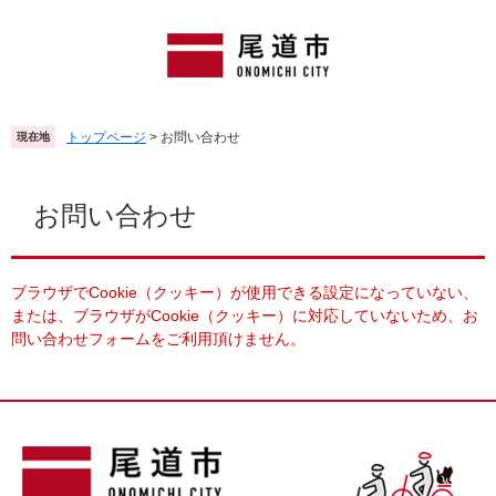
ペ
メ
ー
ニ
ジ
ュ
の
ー
先
を
頭
飛
トップページ
>
お問い合わせ
現在地
で
ば
す
し
本
。
て
文
お問い合わせ
本
文
へ
ブラウザでCookie（クッキー）が使用できる設定になっていない、
または、ブラウザがCookie（クッキー）に対応していないため、お
問い合わせフォームをご利用頂けません。