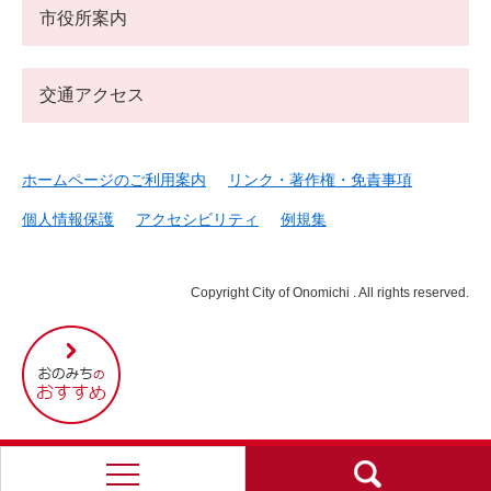
市役所案内
交通アクセス
ホームページのご利用案内
リンク・著作権・免責事項
個人情報保護
アクセシビリティ
例規集
Copyright City of Onomichi . All rights reserved.
尾
道
市
の
お
す
す