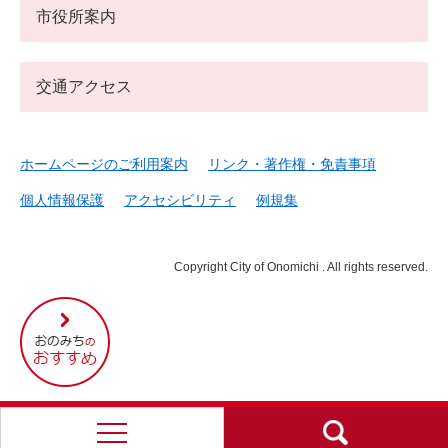
市役所案内
交通アクセス
ホームページのご利用案内
リンク・著作権・免責事項
個人情報保護
アクセシビリティ
例規集
Copyright City of Onomichi . All rights reserved.
尾
道
市
の
お
す
す