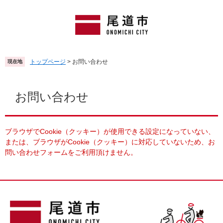
ペ
メ
ー
ニ
ジ
ュ
の
ー
先
を
頭
飛
トップページ
>
お問い合わせ
現在地
で
ば
す
し
本
。
て
文
お問い合わせ
本
文
へ
ブラウザでCookie（クッキー）が使用できる設定になっていない、
または、ブラウザがCookie（クッキー）に対応していないため、お
問い合わせフォームをご利用頂けません。