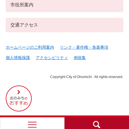
市役所案内
交通アクセス
ホームページのご利用案内
リンク・著作権・免責事項
個人情報保護
アクセシビリティ
例規集
Copyright City of Onomichi . All rights reserved.
尾
道
市
の
お
す
す