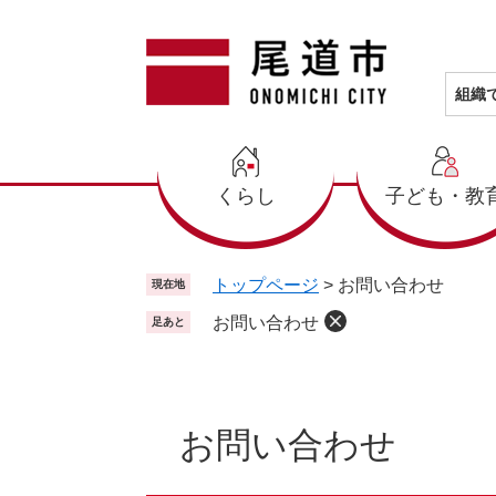
ペ
メ
ー
ニ
ジ
ュ
の
ー
組織
先
を
頭
飛
で
ば
くらし
子ども・教
す
し
。
て
本
文
トップページ
>
お問い合わせ
現在地
へ
お問い合わせ
足あと
本
文
お問い合わせ