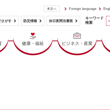
Foreign language
Engl
本文へ
キーワード
でさがす
防災情報
休日夜間当番医
検索
育
健康・福祉
ビジネス・産業