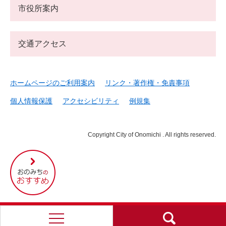
市役所案内
交通アクセス
ホームページのご利用案内
リンク・著作権・免責事項
個人情報保護
アクセシビリティ
例規集
Copyright City of Onomichi . All rights reserved.
尾
道
市
の
お
す
す