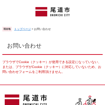
ペ
メ
ー
ニ
ジ
ュ
の
ー
先
を
頭
飛
トップページ
>
お問い合わせ
現在地
で
ば
す
し
本
。
て
文
お問い合わせ
本
文
へ
ブラウザでCookie（クッキー）が使用できる設定になっていない、
または、ブラウザがCookie（クッキー）に対応していないため、お
問い合わせフォームをご利用頂けません。