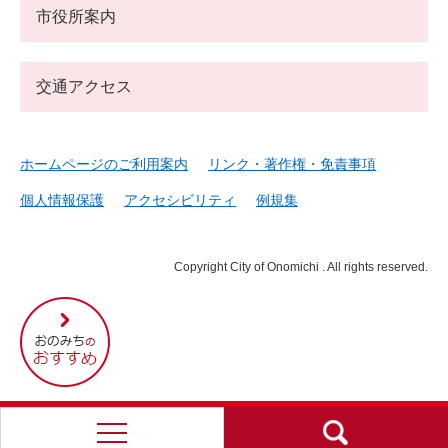
市役所案内
交通アクセス
ホームページのご利用案内
リンク・著作権・免責事項
個人情報保護
アクセシビリティ
例規集
Copyright City of Onomichi . All rights reserved.
尾
道
市
の
お
す
す