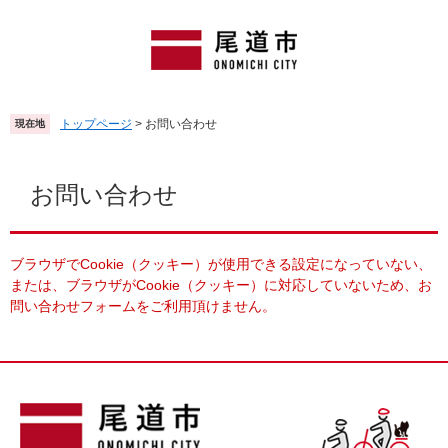
ペ
メ
ー
ニ
ジ
ュ
の
ー
先
を
頭
飛
トップページ
>
お問い合わせ
現在地
で
ば
す
し
本
。
て
文
お問い合わせ
本
文
へ
ブラウザでCookie（クッキー）が使用できる設定になっていない、
または、ブラウザがCookie（クッキー）に対応していないため、お
問い合わせフォームをご利用頂けません。