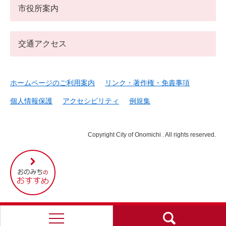
市役所案内
交通アクセス
ホームページのご利用案内
リンク・著作権・免責事項
個人情報保護
アクセシビリティ
例規集
Copyright City of Onomichi . All rights reserved.
尾
道
市
の
お
す
す