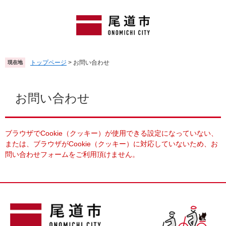
ペ
メ
ー
ニ
ジ
ュ
の
ー
先
を
頭
飛
トップページ
>
お問い合わせ
現在地
で
ば
す
し
本
。
て
文
お問い合わせ
本
文
へ
ブラウザでCookie（クッキー）が使用できる設定になっていない、
または、ブラウザがCookie（クッキー）に対応していないため、お
問い合わせフォームをご利用頂けません。