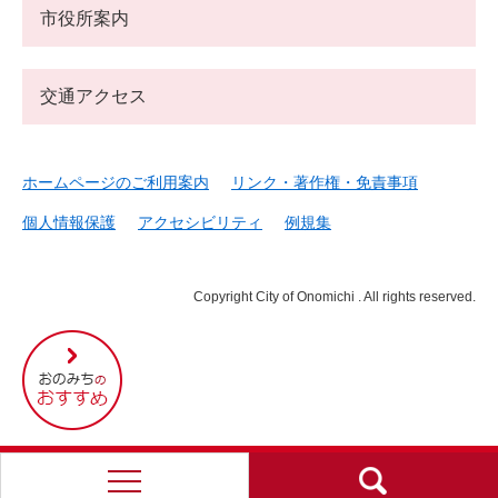
市役所案内
交通アクセス
ホームページのご利用案内
リンク・著作権・免責事項
個人情報保護
アクセシビリティ
例規集
Copyright City of Onomichi . All rights reserved.
尾
道
市
の
お
す
す