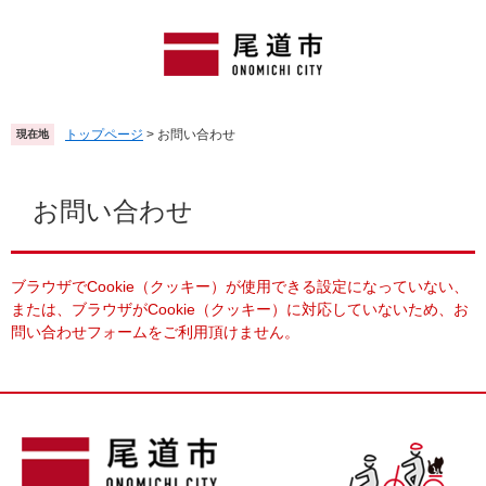
ペ
メ
ー
ニ
ジ
ュ
の
ー
先
を
頭
飛
トップページ
>
お問い合わせ
現在地
で
ば
す
し
本
。
て
文
お問い合わせ
本
文
へ
ブラウザでCookie（クッキー）が使用できる設定になっていない、
または、ブラウザがCookie（クッキー）に対応していないため、お
問い合わせフォームをご利用頂けません。