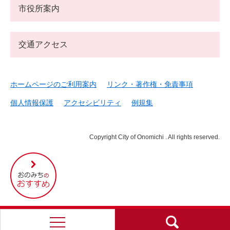
市役所案内
交通アクセス
ホームページのご利用案内
リンク・著作権・免責事項
個人情報保護
アクセシビリティ
例規集
Copyright City of Onomichi . All rights reserved.
尾
道
市
の
お
す
す