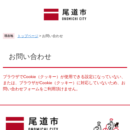
ペ
メ
ー
ニ
ジ
ュ
の
ー
先
を
頭
飛
トップページ
>
お問い合わせ
現在地
で
ば
す
し
本
。
て
文
お問い合わせ
本
文
へ
ブラウザでCookie（クッキー）が使用できる設定になっていない、
または、ブラウザがCookie（クッキー）に対応していないため、お
問い合わせフォームをご利用頂けません。