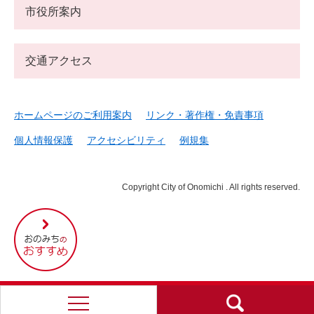
市役所案内
交通アクセス
ホームページのご利用案内
リンク・著作権・免責事項
個人情報保護
アクセシビリティ
例規集
Copyright City of Onomichi . All rights reserved.
尾
道
市
の
お
す
す