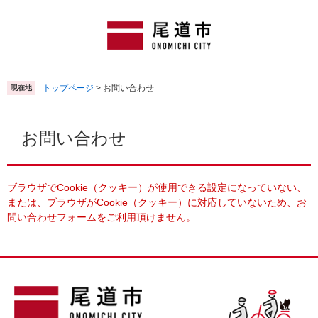
ペ
メ
ー
ニ
ジ
ュ
の
ー
先
を
頭
飛
トップページ
>
お問い合わせ
現在地
で
ば
す
し
本
。
て
文
お問い合わせ
本
文
へ
ブラウザでCookie（クッキー）が使用できる設定になっていない、
または、ブラウザがCookie（クッキー）に対応していないため、お
問い合わせフォームをご利用頂けません。