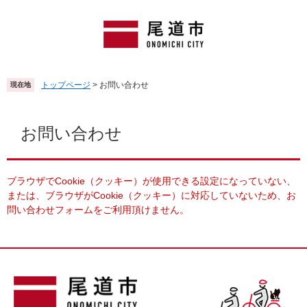
ペ
メ
ー
ニ
ジ
ュ
の
ー
先
を
頭
飛
トップページ
>
お問い合わせ
現在地
で
ば
す
し
本
。
て
文
お問い合わせ
本
文
へ
ブラウザでCookie（クッキー）が使用できる設定になっていない、
または、ブラウザがCookie（クッキー）に対応していないため、お
問い合わせフォームをご利用頂けません。