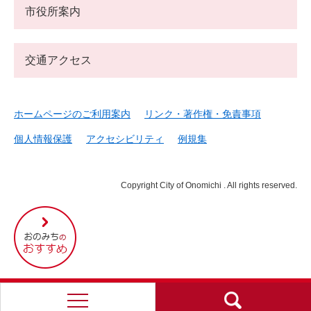
市役所案内
交通アクセス
ホームページのご利用案内
リンク・著作権・免責事項
個人情報保護
アクセシビリティ
例規集
Copyright City of Onomichi . All rights reserved.
尾
道
市
の
お
す
す