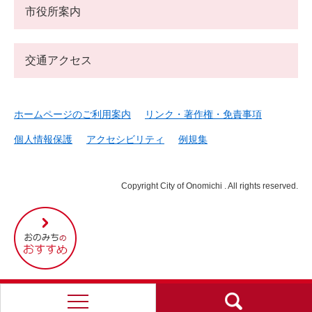
市役所案内
交通アクセス
ホームページのご利用案内
リンク・著作権・免責事項
個人情報保護
アクセシビリティ
例規集
Copyright City of Onomichi . All rights reserved.
尾
道
市
の
お
す
す