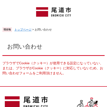
ペ
メ
ー
ニ
ジ
ュ
の
ー
先
を
頭
飛
トップページ
>
お問い合わせ
現在地
で
ば
す
し
本
。
て
文
お問い合わせ
本
文
へ
ブラウザでCookie（クッキー）が使用できる設定になっていない、
または、ブラウザがCookie（クッキー）に対応していないため、お
問い合わせフォームをご利用頂けません。