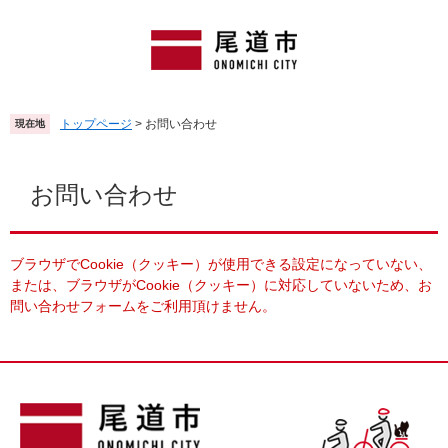
ペ
メ
ー
ニ
ジ
ュ
の
ー
先
を
頭
飛
トップページ
>
お問い合わせ
現在地
で
ば
す
し
本
。
て
文
お問い合わせ
本
文
へ
ブラウザでCookie（クッキー）が使用できる設定になっていない、
または、ブラウザがCookie（クッキー）に対応していないため、お
問い合わせフォームをご利用頂けません。