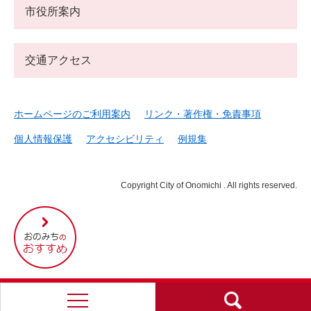
市役所案内
交通アクセス
ホームページのご利用案内
リンク・著作権・免責事項
個人情報保護
アクセシビリティ
例規集
Copyright City of Onomichi . All rights reserved.
尾
道
市
の
お
す
す