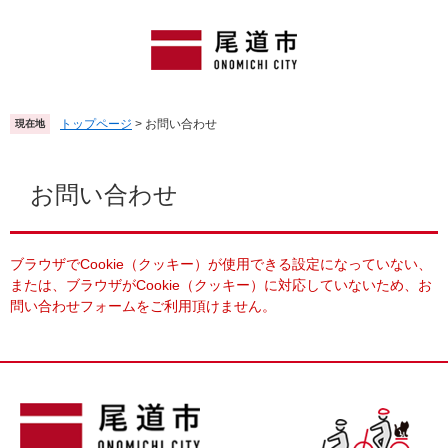
ペ
メ
ー
ニ
ジ
ュ
の
ー
先
を
頭
飛
トップページ
>
お問い合わせ
現在地
で
ば
す
し
本
。
て
文
お問い合わせ
本
文
へ
ブラウザでCookie（クッキー）が使用できる設定になっていない、
または、ブラウザがCookie（クッキー）に対応していないため、お
問い合わせフォームをご利用頂けません。