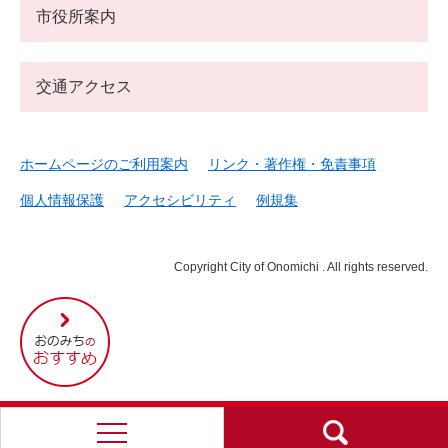
市役所案内
交通アクセス
ホームページのご利用案内
リンク・著作権・免責事項
個人情報保護
アクセシビリティ
例規集
Copyright City of Onomichi . All rights reserved.
尾
道
市
の
お
す
す