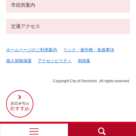
市役所案内
交通アクセス
ホームページのご利用案内
リンク・著作権・免責事項
個人情報保護
アクセシビリティ
例規集
Copyright City of Onomichi . All rights reserved.
尾
道
市
の
お
す
す