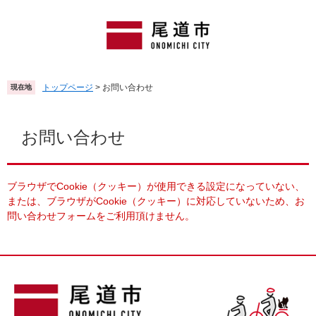
ペ
メ
ー
ニ
ジ
ュ
の
ー
先
を
頭
飛
トップページ
>
お問い合わせ
現在地
で
ば
す
し
本
。
て
文
お問い合わせ
本
文
へ
ブラウザでCookie（クッキー）が使用できる設定になっていない、
または、ブラウザがCookie（クッキー）に対応していないため、お
問い合わせフォームをご利用頂けません。