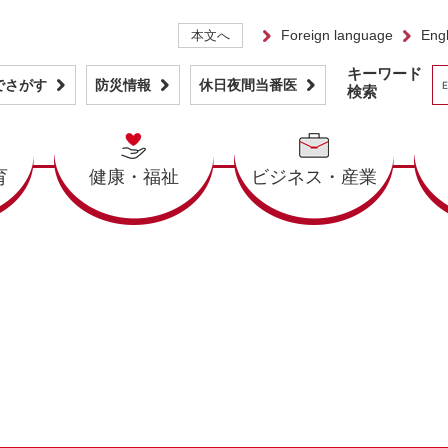
Foreign language
Engl
本文へ
キーワード
でさがす
防災情報
休日夜間当番医
検索
育
健康・福祉
ビジネス・産業