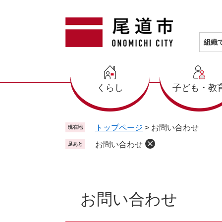
ペ
メ
ー
ニ
ジ
ュ
の
ー
組織
先
を
頭
飛
で
ば
くらし
子ども・教
す
し
。
て
本
文
トップページ
>
お問い合わせ
現在地
へ
お問い合わせ
足あと
本
文
お問い合わせ