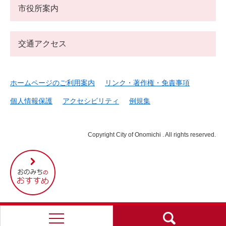
市役所案内
交通アクセス
ホームページのご利用案内
リンク・著作権・免責事項
個人情報保護
アクセシビリティ
例規集
Copyright City of Onomichi . All rights reserved.
尾
道
市
の
お
す
す