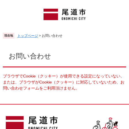
ペ
メ
ー
ニ
ジ
ュ
の
ー
先
を
頭
飛
トップページ
>
お問い合わせ
現在地
で
ば
す
し
本
。
て
文
お問い合わせ
本
文
へ
ブラウザでCookie（クッキー）が使用できる設定になっていない、
または、ブラウザがCookie（クッキー）に対応していないため、お
問い合わせフォームをご利用頂けません。