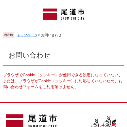
ペ
メ
ー
ニ
ジ
ュ
の
ー
先
を
頭
飛
トップページ
>
お問い合わせ
現在地
で
ば
す
し
本
。
て
文
お問い合わせ
本
文
へ
ブラウザでCookie（クッキー）が使用できる設定になっていない、
または、ブラウザがCookie（クッキー）に対応していないため、お
問い合わせフォームをご利用頂けません。