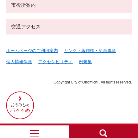
市役所案内
交通アクセス
ホームページのご利用案内
リンク・著作権・免責事項
個人情報保護
アクセシビリティ
例規集
Copyright City of Onomichi . All rights reserved.
尾
道
市
の
お
す
す