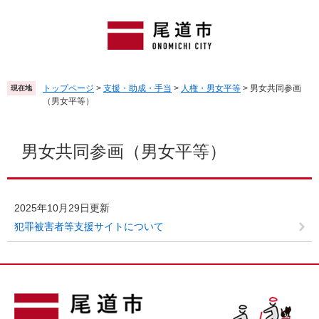
ペ
メ
ー
ニ
ジ
ュ
の
ー
先
を
頭
飛
トップページ
>
支援・助成・手当
>
人権・男女平等
>
男女共同参画
現在地
で
ば
（男女平等）
す
し
。
て
本
本
文
男女共同参画（男女平等）
文
へ
2025年10月29日更新
犯罪被害者等支援サイトについて