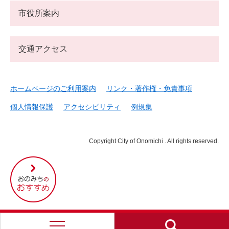
市役所案内
交通アクセス
ホームページのご利用案内
リンク・著作権・免責事項
個人情報保護
アクセシビリティ
例規集
Copyright City of Onomichi . All rights reserved.
尾
道
市
の
お
す
す