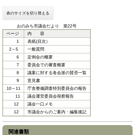
表のサイズを切り替える
おのみち市議会だより 第22号
ページ
内 容
1
表紙(目次）
2～5
一般質問
6
定例会の概要
7
委員会での審査概要
8
議案に対する各会派の賛否一覧
9
意見書
10～11
庁舎整備調査特別委員会の報告
11
議会運営委員会視察報告
12
議会一口メモ
12
市議会からのご案内・編集後記
関連書類