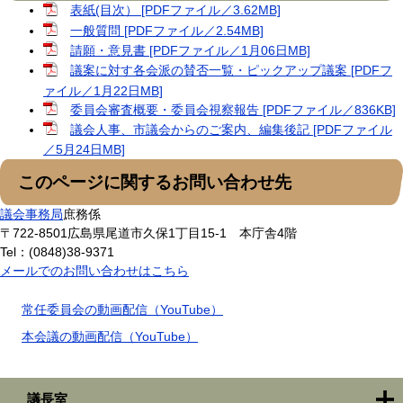
表紙(目次） [PDFファイル／3.62MB]
一般質問 [PDFファイル／2.54MB]
請願・意見書 [PDFファイル／1月06日MB]
議案に対す各会派の賛否一覧・ピックアップ議案 [PDFフ
ァイル／1月22日MB]
委員会審査概要・委員会視察報告 [PDFファイル／836KB]
議会人事、市議会からのご案内、編集後記 [PDFファイル
／5月24日MB]
このページに関するお問い合わせ先
議会事務局
庶務係
〒722-8501
広島県尾道市久保1丁目15-1 本庁舎4階
Tel：(0848)38-9371
メールでのお問い合わせはこちら
常任委員会の動画配信（YouTube）
本会議の動画配信（YouTube）
議長室