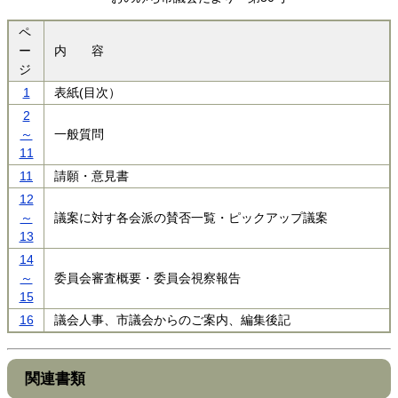
ペ
ー
内 容
ジ
1
表紙(目次）
2
～
一般質問
11
11
請願・意見書
12
～
議案に対す各会派の賛否一覧・ピックアップ議案
13
14
～
委員会審査概要・委員会視察報告
15
16
議会人事、市議会からのご案内、編集後記
関連書類