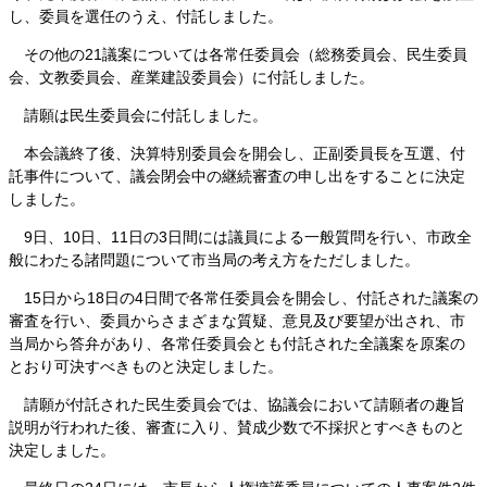
し、委員を選任のうえ、付託しました。
その他の21議案については各常任委員会（総務委員会、民生委員
会、文教委員会、産業建設委員会）に付託しました。
請願は民生委員会に付託しました。
本会議終了後、決算特別委員会を開会し、正副委員長を互選、付
託事件について、議会閉会中の継続審査の申し出をすることに決定
しました。
9日、10日、11日の3日間には議員による一般質問を行い、市政全
般にわたる諸問題について市当局の考え方をただしました。
15日から18日の4日間で各常任委員会を開会し、付託された議案の
審査を行い、委員からさまざまな質疑、意見及び要望が出され、市
当局から答弁があり、各常任委員会とも付託された全議案を原案の
とおり可決すべきものと決定しました。
請願が付託された民生委員会では、協議会において請願者の趣旨
説明が行われた後、審査に入り、賛成少数で不採択とすべきものと
決定しました。