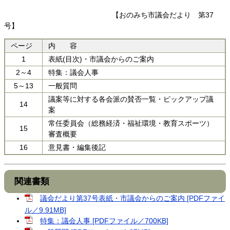
【おのみち市議会だより 第37
号】
ページ
内 容
1
表紙(目次)・市議会からのご案内
2～4
特集：議会人事
5～13
一般質問
議案等に対する各会派の賛否一覧・ピックアップ議
14
案
常任委員会（総務経済・福祉環境・教育スポーツ）
15
審査概要
16
意見書・編集後記
関連書類
議会だより第37号表紙・市議会からのご案内 [PDFファイ
ル／9.91MB]
特集：議会人事 [PDFファイル／700KB]