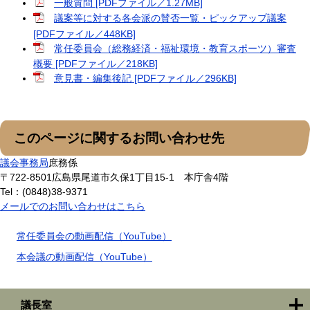
一般質問 [PDFファイル／1.27MB]
議案等に対する各会派の賛否一覧・ピックアップ議案
[PDFファイル／448KB]
常任委員会（総務経済・福祉環境・教育スポーツ）審査
概要 [PDFファイル／218KB]
意見書・編集後記 [PDFファイル／296KB]
このページに関するお問い合わせ先
議会事務局
庶務係
〒722-8501
広島県尾道市久保1丁目15-1 本庁舎4階
Tel：(0848)38-9371
メールでのお問い合わせはこちら
常任委員会の動画配信（YouTube）
本会議の動画配信（YouTube）
議長室