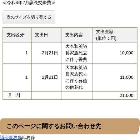
≪令和4年2月議長交際費≫
表のサイズを切り替える
支出金額
支出区分
支出日
支出内容
(単位：円)
大本和英議
1
2月21日
員家族死去
10,000
に伴う香典
大本和英議
員家族死去
1
2月21日
11,000
に伴う葬儀
の供花代
月 計
21,000
このページに関するお問い合わせ先
議会事務局
庶務係