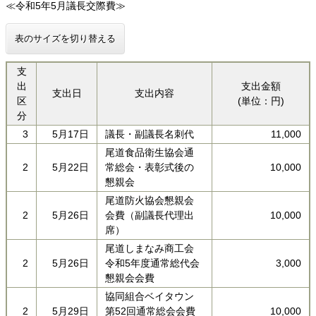
≪令和5年5月議長交際費≫
表のサイズを切り替える
支
出
支出金額
支出日
支出内容
区
(単位：円)
分
3
5月17日
議長・副議長名刺代
11,000
尾道食品衛生協会通
2
5月22日
常総会・表彰式後の
10,000
懇親会
尾道防火協会懇親会
2
5月26日
会費（副議長代理出
10,000
席）
尾道しまなみ商工会
2
5月26日
令和5年度通常総代会
3,000
懇親会会費
協同組合ベイタウン
2
5月29日
第52回通常総会会費
10,000