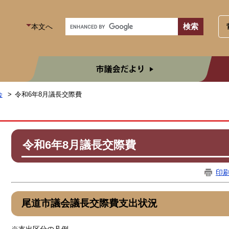
本文へ
市議
会
令和6年8月議長交際費
令和6年8月議長交際費
印
尾道市議会議長交際費支出状況
※支出区分の凡例