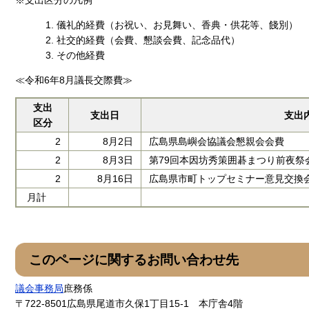
儀礼的経費（お祝い、お見舞い、香典・供花等、餞別）
社交的経費（会費、懇談会費、記念品代）
その他経費
≪令和6年8月議長交際費≫
支出
支出日
支出
区分
2
8月2日
広島県島嶼会協議会懇親会会費
2
8月3日
第79回本因坊秀策囲碁まつり前夜祭
2
8月16日
広島県市町トップセミナー意見交換
月計
このページに関するお問い合わせ先
議会事務局
庶務係
〒722-8501
広島県尾道市久保1丁目15-1 本庁舎4階