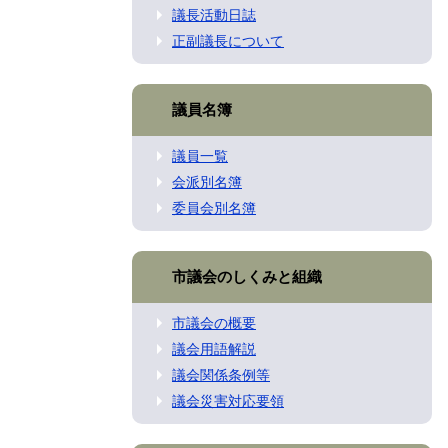
議長活動日誌
正副議長について
議員名簿
議員一覧
会派別名簿
委員会別名簿
市議会のしくみと組織
市議会の概要
議会用語解説
議会関係条例等
議会災害対応要領