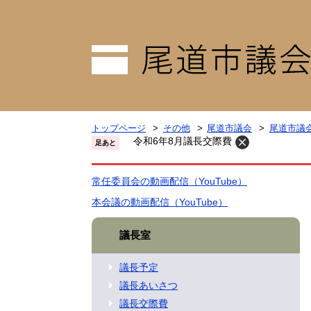
トップページ
その他
尾道市議会
尾道市議
令和6年8月議長交際費
足あと
常任委員会の動画配信（YouTube）
本会議の動画配信（YouTube）
議長室
議長予定
議長あいさつ
議長交際費