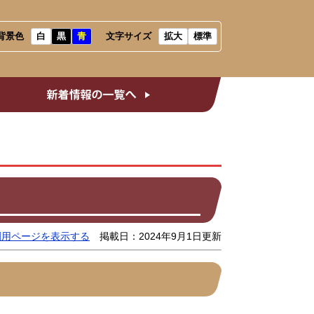
背景色
白
黒
青
文字サイズ
拡大
標準
会だより
新着情報の一覧へ
刷用ページを表示する
掲載日：2024年9月1日更新