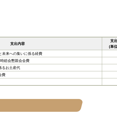
支
支出内容
(単
謝と未来への集いに係る経費
定時総会懇親会会費
係るお土産代
会費