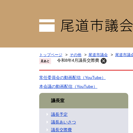
トップページ
その他
尾道市議会
尾道市議
令和8年4月議長交際費
足あと
常任委員会の動画配信（YouTube）
本会議の動画配信（YouTube）
議長室
議長予定
議長あいさつ
議長交際費