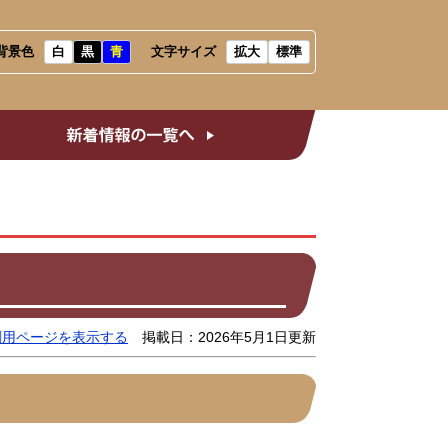
背景色
白
黒
青
文字サイズ
拡大
標準
会だより
新着情報の一覧へ
刷用ページを表示する
掲載日：2026年5月1日更新