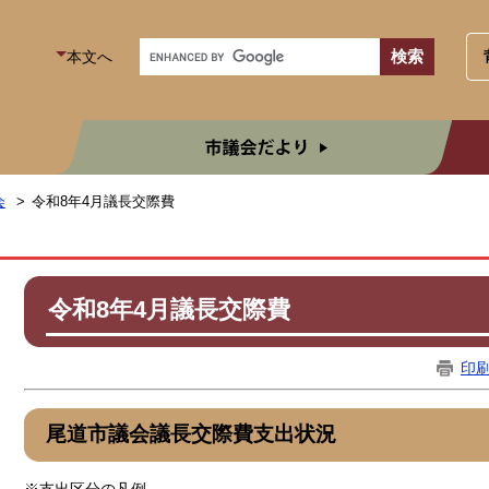
本文へ
市議
会
令和8年4月議長交際費
令和8年4月議長交際費
印
尾道市議会議長交際費支出状況
※支出区分の凡例