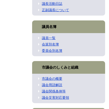
議長活動日誌
正副議長について
議員名簿
議員一覧
会派別名簿
委員会別名簿
市議会のしくみと組織
市議会の概要
議会用語解説
議会関係条例等
議会災害対応要領