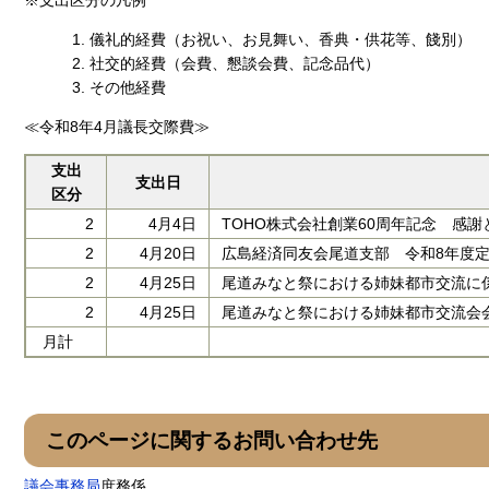
儀礼的経費（お祝い、お見舞い、香典・供花等、餞別）
社交的経費（会費、懇談会費、記念品代）
その他経費
≪令和8年4月議長交際費≫
支出
支出日
区分
2
4月4日
TOHO株式会社創業60周年記念 感
2
4月20日
広島経済同友会尾道支部 令和8年度
2
4月25日
尾道みなと祭における姉妹都市交流に
2
4月25日
尾道みなと祭における姉妹都市交流会
月計
このページに関するお問い合わせ先
議会事務局
庶務係