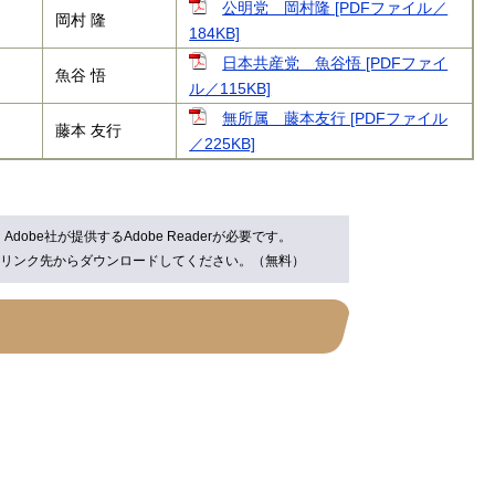
公明党 岡村隆 [PDFファイル／
岡村 隆
184KB]
日本共産党 魚谷悟 [PDFファイ
魚谷 悟
ル／115KB]
無所属 藤本友行 [PDFファイル
藤本 友行
／225KB]
obe社が提供するAdobe Readerが必要です。
ナーのリンク先からダウンロードしてください。（無料）