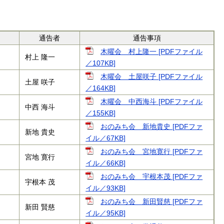
通告者
通告事項
木曜会 村上隆一 [PDFファイル
村上 隆一
／107KB]
木曜会 土屋咲子 [PDFファイル
土屋 咲子
／164KB]
木曜会 中西海斗 [PDFファイル
中西 海斗
／155KB]
おのみち会 新地貴史 [PDFファ
新地 貴史
イル／67KB]
おのみち会 宮地寛行 [PDFファ
宮地 寛行
イル／66KB]
おのみち会 宇根本茂 [PDFファ
宇根本 茂
イル／93KB]
おのみち会 新田賢慈 [PDFファ
新田 賢慈
イル／95KB]