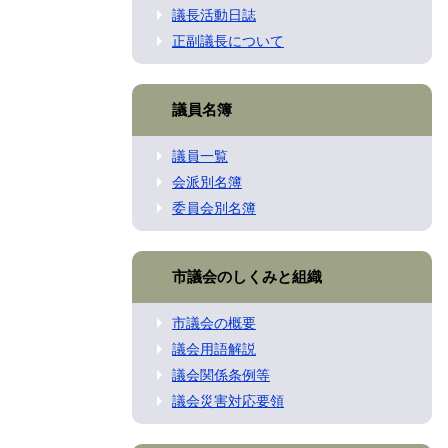
議長活動日誌
正副議長について
議員名簿
議員一覧
会派別名簿
委員会別名簿
市議会のしくみと組織
市議会の概要
議会用語解説
議会関係条例等
議会災害対応要領