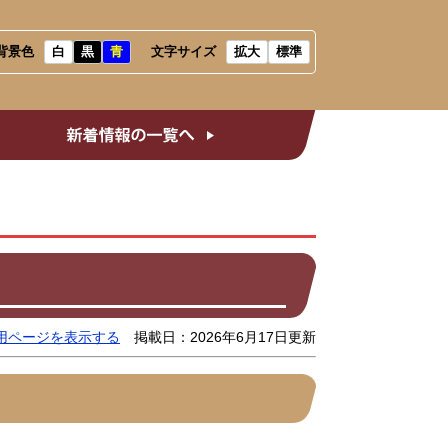
背景色
白
黒
青
文字サイズ
拡大
標準
会だより
新着情報の一覧へ
用ページを表示する
掲載日：2026年6月17日更新