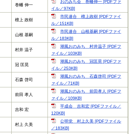
おのみち会 巻幡伸一 [PDFファ
巻幡 伸一
イル／97KB]
市民連合 檀上政樹 [PDFファイ
檀上 政樹
ル／151KB]
市民連合 山根基嗣 [PDFファイ
山根 基嗣
ル／183KB]
潮風おのみち 村井温子 [PDFフ
村井 温子
ァイル／103KB]
潮風おのみち 冠匡晃 [PDFファ
冠 匡晃
イル／253KB]
潮風おのみち 石森啓司 [PDFフ
石森 啓司
ァイル／71KB]
潮風おのみち 前田孝人 [PDFフ
前田 孝人
ァイル／109KB]
平成会 吉和宏 [PDFファイル／
吉和 宏
120KB]
公明党 村上久美 [PDFファイル
村上 久美
／183KB]