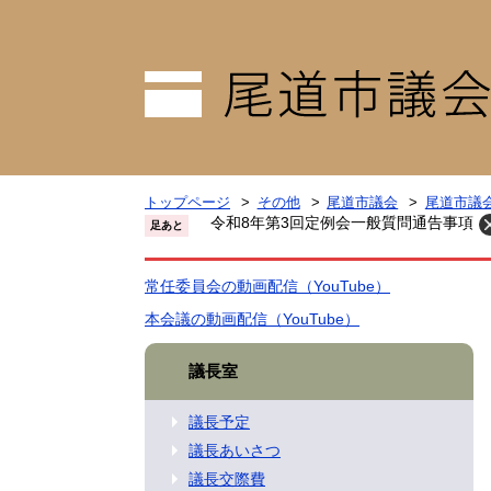
トップページ
その他
尾道市議会
尾道市議
令和8年第3回定例会一般質問通告事項
足あと
常任委員会の動画配信（YouTube）
本会議の動画配信（YouTube）
議長室
議長予定
議長あいさつ
議長交際費