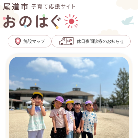
ペ
メ
ー
ニ
ジ
ュ
の
ー
先
を
頭
飛
施設マップ
休日夜間診療のお知らせ
で
ば
す
し
。
て
本
文
へ