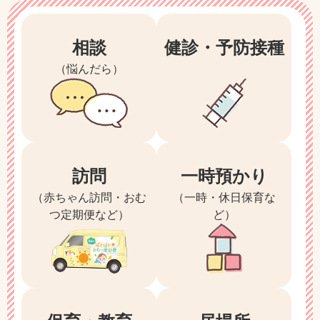
相談
健診・予防接種
（悩んだら）
訪問
一時預かり
（赤ちゃん訪問・おむ
（一時・休日保育な
つ定期便など）
ど）